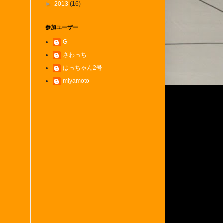
►
2013
(16)
参加ユーザー
G
さわっち
はっちゃん2号
miyamoto