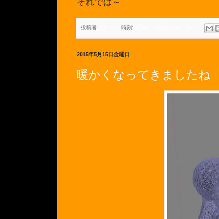
それでは～
投稿者
さわっち
時刻:
17:41
0 件のコメント:
2015年5月15日金曜日
暖かくなってきましたね