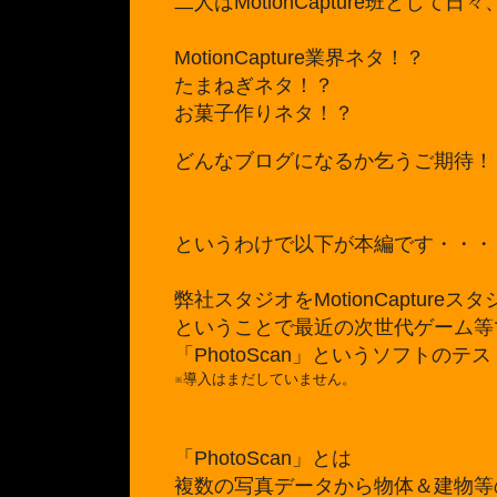
二人は
MotionCapture班とし
MotionCapture業界ネタ！？
たまねぎネタ！？
お菓子作りネタ！？
どんなブログになるか乞うご期待！
というわけで以下が本編です・・・
弊社スタジオを
M
otionCaptu
ということで最近の次世代ゲーム等
「PhotoScan」という
ソフトのテス
※導入はまだしていません。
「PhotoScan」とは
複数の写真データから物体＆建物等