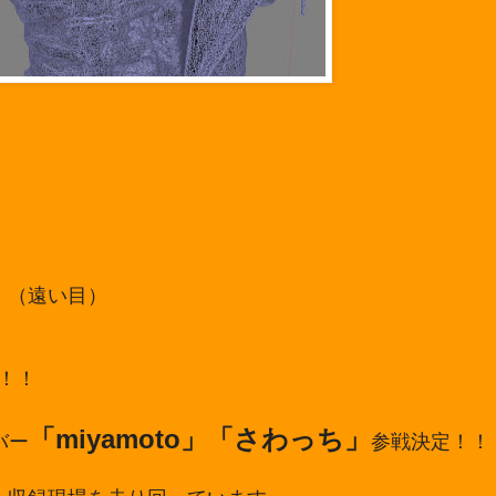
・（遠い目）
！！
「miyamoto」「さわっち」
バー
参戦決定！！