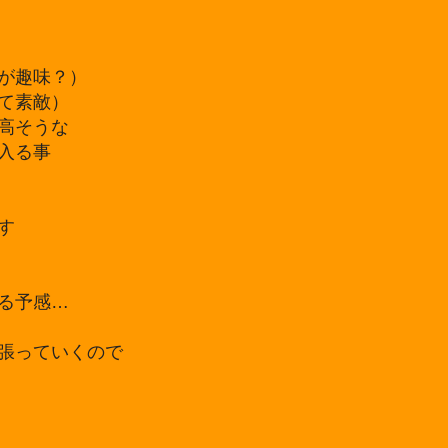
が趣味？）
て素敵）
高そうな
入る事
す
る予感…
張っていくので